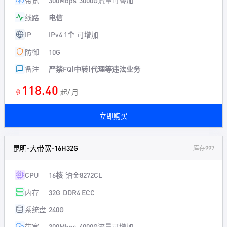
带宽
300Mbps
3000G流量可叠加
线路
电信
IP
IPv4 1个
可增加
防御
10G
备注
严禁FQ|中转|代理等违法业务
118.40
🍦
起/ 月
立即购买
昆明-大带宽-16H32G
库存997
CPU
16核
铂金8272CL
内存
32G
DDR4 ECC
系统盘
240G
带宽
300Mbps
4000G流量可增加