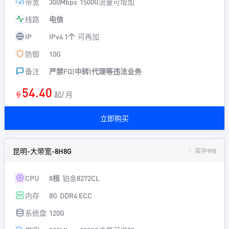
带宽
300Mbps
1500G流量可增加
线路
电信
IP
IPv4 1个
可再加
防御
10G
备注
严禁FQ|中转|代理等违法业务
54.40
🍦
起/ 月
立即购买
昆明-大带宽-8H8G
库存998
CPU
8核
铂金8272CL
内存
8G
DDR4 ECC
系统盘
120G