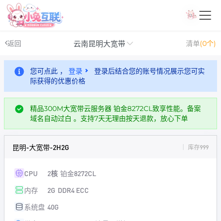
云南昆明大宽带
返回
清单
(0个)
您可点此 ，
登录
登录后结合您的账号情况展示您可实
际获得的优惠价格
精品300M大宽带云服务器 铂金8272CL致享性能。备案
域名自动过白 。支持7天无理由按天退款，放心下单
昆明-大宽带-2H2G
库存999
CPU
2核
铂金8272CL
内存
2G
DDR4 ECC
系统盘
40G