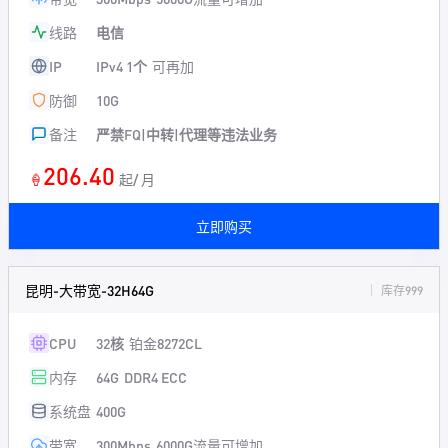
线路
电信
IP
IPv4 1个
可再加
防御
10G
备注
严禁FQ|中转|代理等违法业务
206.40
🍦
起/ 月
立即购买
昆明-大带宽-32H64G
库存999
CPU
32核
铂金8272CL
内存
64G
DDR4 ECC
系统盘
400G
带宽
300Mbps
6000G流量可增加