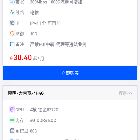
带宽
300Mbps
1000G流量可增加
线路
电信
IP
IPv4 1个
可再加
防御
10G
备注
严禁FQ|中转|代理等违法业务
30.40
🍦
起/ 月
立即购买
昆明-大带宽-4H4G
库存999
CPU
4核
铂金8272CL
内存
4G
DDR4 ECC
系统盘
80G