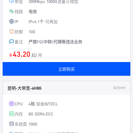
带宽
300Mbps
1000G流量可增加
线路
电信
IP
IPv4 1个
可再加
防御
10G
备注
严禁FQ|中转|代理等违法业务
43.20
🍦
起/ 月
立即购买
昆明-大带宽-4H8G
库存997
CPU
4核
铂金8272CL
内存
8G
DDR4 ECC
系统盘
100G