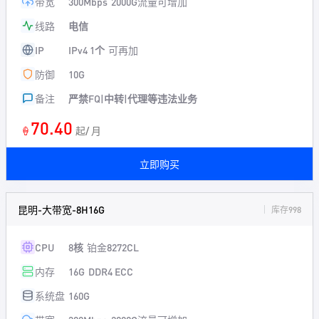
带宽
300Mbps
2000G流量可增加
线路
电信
IP
IPv4 1个
可再加
防御
10G
备注
严禁FQ|中转|代理等违法业务
70.40
🍦
起/ 月
立即购买
昆明-大带宽-8H16G
库存998
CPU
8核
铂金8272CL
内存
16G
DDR4 ECC
系统盘
160G