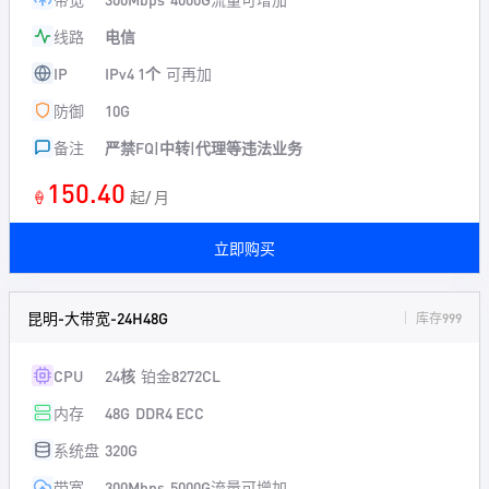
线路
电信
IP
IPv4 1个
可再加
防御
10G
备注
严禁FQ|中转|代理等违法业务
150.40
🍦
起/ 月
立即购买
昆明-大带宽-24H48G
库存999
CPU
24核
铂金8272CL
内存
48G
DDR4 ECC
系统盘
320G
带宽
300Mbps
5000G流量可增加