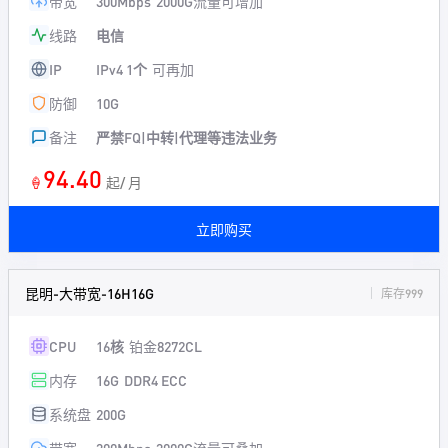
带宽
300Mbps
2000G流量可增加
线路
电信
IP
IPv4 1个
可再加
防御
10G
备注
严禁FQ|中转|代理等违法业务
94.40
🍦
起/ 月
立即购买
昆明-大带宽-16H16G
库存999
CPU
16核
铂金8272CL
内存
16G
DDR4 ECC
系统盘
200G