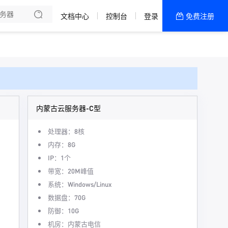
文档中心
控制台
登录
免费注册
全部产品
新闻资讯
帮助文档
热销推荐
内蒙古云服务器-C型
处理器：8核
内存：8G
IP：1个
带宽：20M峰值
系统：Windows/Linux
数据盘：70G
防御：10G
机房：内蒙古电信