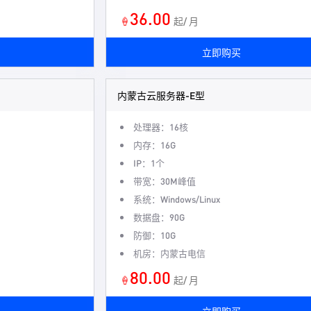
36.00
🍦
起/ 月
立即购买
内蒙古云服务器-E型
处理器：16核
内存：16G
IP：1个
带宽：30M峰值
系统：Windows/Linux
数据盘：90G
防御：10G
机房：内蒙古电信
80.00
🍦
起/ 月