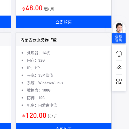
48.00
🍦
起/ 月
立即购买
在线
内蒙古云服务器-F型
咨询
处理器：16核
内存：32G
IP：1个
带宽：35M峰值
系统：Windows/Linux
数据盘：100G
防御：10G
机房：内蒙古电信
120.00
🍦
起/ 月