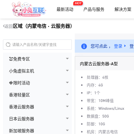
HOT
最新活动
产品与服务
解决方案
区域（内蒙电信 · 云服务器）
返回
您可点此 ，
登录
登
💒免费专区
内蒙古云服务器-A型
小兔虚拟主机
处理器：4核
🍓限时活动
内存：4G
IP：1个
香港轻量区
带宽：10M峰值
香港云服务器
系统：Windows/Linux
数据盘：50G
日本云服务器
防御：10G
新加坡服务器
机房：内蒙古电信