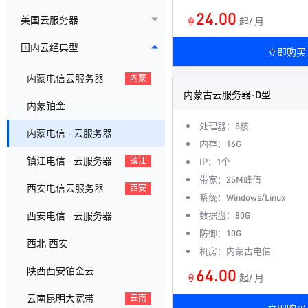
24.00
美国云服务器
🍦
起/ 月
国内云经典型
立即购买
内蒙电信云服务器
内蒙
内蒙古云服务器-D型
内蒙铂金
处理器：8核
内蒙电信 · 云服务器
内存：16G
镇江电信 · 云服务器
镇江
IP：1个
带宽：25M峰值
西安电信云服务器
西安
系统：Windows/Linux
数据盘：80G
西安电信 · 云服务器
防御：10G
西北 西安
机房：内蒙古电信
64.00
陕西西安铂金云
🍦
起/ 月
云南昆明大宽带
云南