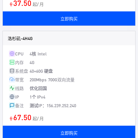
37.50
🍦
起/ 月
立即购买
洛杉矶-4H4G
CPU
4核
Intel
内存
4G
系统盘
40+60G 硬盘
带宽
200Mbps
700G双向流量
线路
优化回国
IP
1个 IPv4
备注
测试IP：156.239.252.240
67.50
🍦
起/ 月
立即购买