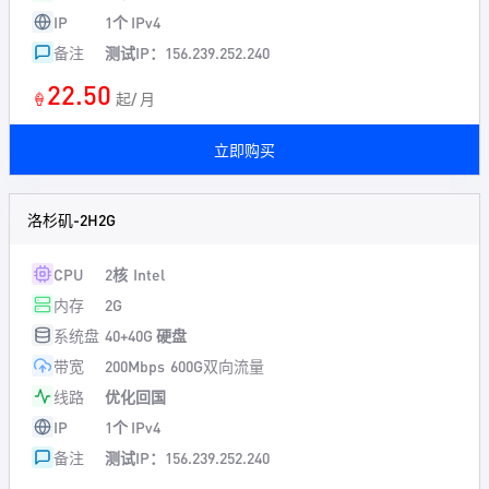
IP
1个 IPv4
备注
测试IP：156.239.252.240
22.50
🍦
起/ 月
立即购买
洛杉矶-2H2G
CPU
2核
Intel
内存
2G
系统盘
40+40G 硬盘
带宽
200Mbps
600G双向流量
线路
优化回国
IP
1个 IPv4
备注
测试IP：156.239.252.240