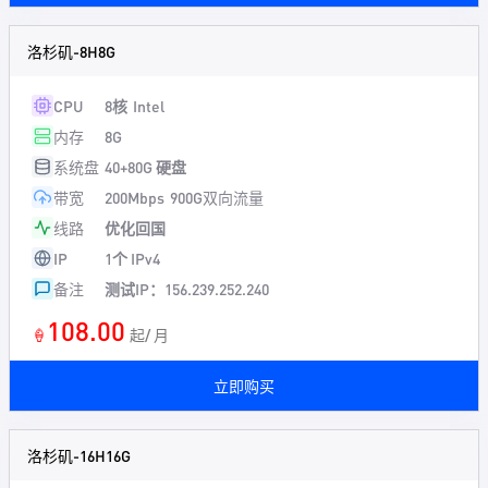
洛杉矶-8H8G
CPU
8核
Intel
内存
8G
系统盘
40+80G 硬盘
带宽
200Mbps
900G双向流量
线路
优化回国
IP
1个 IPv4
备注
测试IP：156.239.252.240
108.00
🍦
起/ 月
立即购买
洛杉矶-16H16G