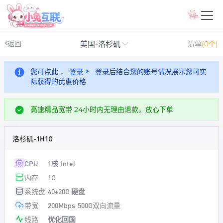
美国-洛杉矶
返回
清单
(0个)
您可点此 ，
登录
登录后结合您的账号情况展示您可实
际获得的优惠价格
高速精品宽带 24小时内无理由退款，放心下单
洛杉矶-1H1G
CPU
1核
Intel
内存
1G
系统盘
40+20G 硬盘
带宽
200Mbps
500G双向流量
线路
优化回国